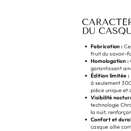
CARACTÉR
DU CASQU
Fabrication :
Ce 
fruit du savoir-f
Homologation :
garantissant ains
Édition limitée :
à seulement 300
pièce unique et 
Visibilité noctur
technologie Chro
la nuit, renforça
Confort et durab
casque allie conf