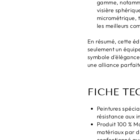
gamme, notammen
visière sphériqu
micrométrique, 
les meilleurs co
En résumé, cette éd
seulement un équipe
symbole d'élégance,
une alliance parfait
FICHE TE
Peintures spécia
résistance aux i
Produit 100 % Ma
matériaux par d
confectionné ave