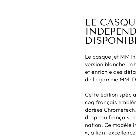
LE CASQ
INDEPEND
DISPONIB
Le casque jet MM I
version blanche, re
et enrichie des déta
de la gamme MM. Disp
Cette édition spécia
coq français emblém
dorées Chrometech, 
drapeau français, of
nation. Ce modèle in
»
, alliant excellen