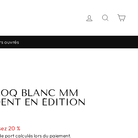
SE CONNECTE
RECHER
PAN
rs ouvrés
COQ BLANC MM
ENT EN ÉDITION
ez 20 %
de port
calculés lors du paiement.