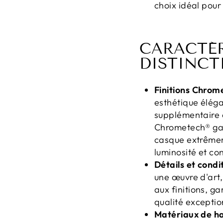
choix idéal pour
CARACTÉR
DISTINCTI
Finitions Chrom
esthétique éléga
supplémentaire e
Chrometech® gara
casque extrêmeme
luminosité et co
Détails et cond
une œuvre d'art,
aux finitions, g
qualité exceptio
Matériaux de ha