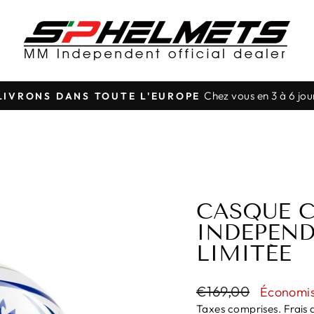
Chez vous en 3 à 6 jou
LIVRONS DANS TOUTE L'EUROPE
Mettre
le
diaporama
en
pause
CASQUE 
INDEPEND
LIMITÉE
Prix
€169,00
Prix
Économis
normal
réduit
Taxes comprises.
Frais 