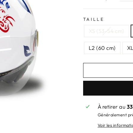
TAILLE
XS (53-54 cm)
L2 (60 cm)
XL
À retirer au
33
Généralement prê
Voir les informat